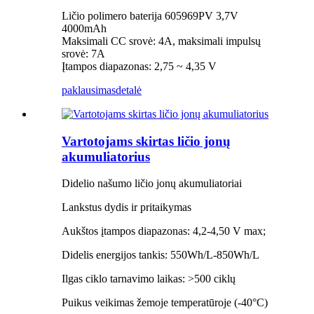
Ličio polimero baterija 605969PV 3,7V
4000mAh
Maksimali CC srovė: 4A, maksimali impulsų
srovė: 7A
Įtampos diapazonas: 2,75 ~ 4,35 V
paklausimas
detalė
Vartotojams skirtas ličio jonų
akumuliatorius
Didelio našumo ličio jonų akumuliatoriai
Lankstus dydis ir pritaikymas
Aukštos įtampos diapazonas: 4,2-4,50 V max;
Didelis energijos tankis: 550Wh/L-850Wh/L
Ilgas ciklo tarnavimo laikas: >500 ciklų
Puikus veikimas žemoje temperatūroje (-40°C)