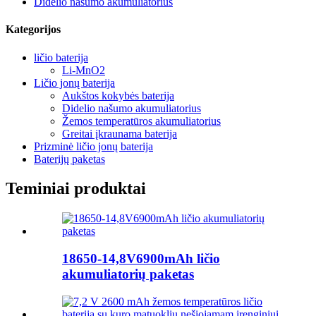
Didelio našumo akumuliatorius
Kategorijos
ličio baterija
Li-MnO2
Ličio jonų baterija
Aukštos kokybės baterija
Didelio našumo akumuliatorius
Žemos temperatūros akumuliatorius
Greitai įkraunama baterija
Prizminė ličio jonų baterija
Baterijų paketas
Teminiai produktai
18650-14,8V6900mAh ličio
akumuliatorių paketas