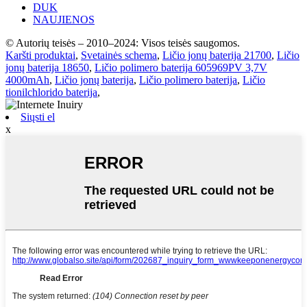
DUK
NAUJIENOS
© Autorių teisės – 2010–2024: Visos teisės saugomos.
Karšti produktai
,
Svetainės schema
,
Ličio jonų baterija 21700
,
Ličio
jonų baterija 18650
,
Ličio polimero baterija 605969PV 3,7V
4000mAh
,
Ličio jonų baterija
,
Ličio polimero baterija
,
Ličio
tionilchlorido baterija
,
Siųsti el
x